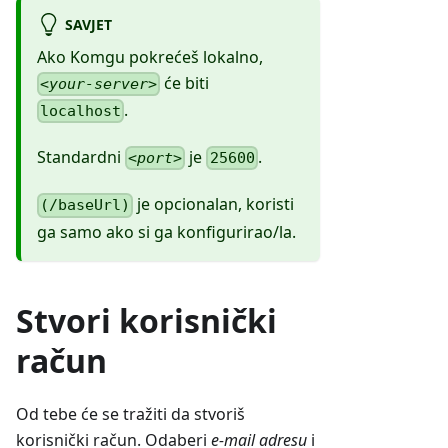
SAVJET
Ako Komgu pokrećeš lokalno,
će biti
<your-server>
.
localhost
Standardni
je
.
<port>
25600
je opcionalan, koristi
(/baseUrl)
ga samo ako si ga konfigurirao/la.
Stvori korisnički
račun
Od tebe će se tražiti da stvoriš
korisnički račun. Odaberi
e-mail adresu
i