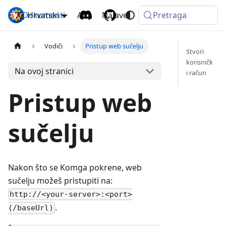
Dokumenti
Hrvatski
Komga
API
Najave
Pretraga
Vodiči
Pristup web sučelju
Stvori
korisničk
Na ovoj stranici
i račun
Pristup web
sučelju
Nakon što se Komga pokrene, web
sučelju možeš pristupiti na:
http://<your-server>:<port>
.
(/baseUrl)