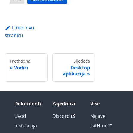
Uredi ovu
stranicu
Prethodna
Sljedeća
Vodiči
Desktop
aplikacija
Dokumenti
Zajednica
Više
Uvod
Discord
Najave
Instalacija
GitHub