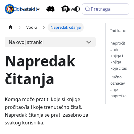
Dokumenti
Hrvatski
Komga
API
Najave
Pretraga
Vodiči
Napredak čitanja
Indikator
i
Na ovoj stranici
nepročit
anih
Napredak
knjiga i
knjiga
koje čitaš
čitanja
Ručno
označav
anje
napretka
Komga može pratiti koje si knjige
pročitao/la i koje trenutačno čitaš.
Napredak čitanja se prati zasebno za
svakog korisnika.