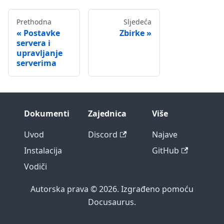
Prethodna
Sljedeća
Postavke
Zbirke
servera i
upravljanje
serverima
Dokumenti
Zajednica
Više
Uvod
Discord
Najave
Instalacija
GitHub
Vodiči
Autorska prava © 2026. Izgrađeno pomoću
Docusaurus.