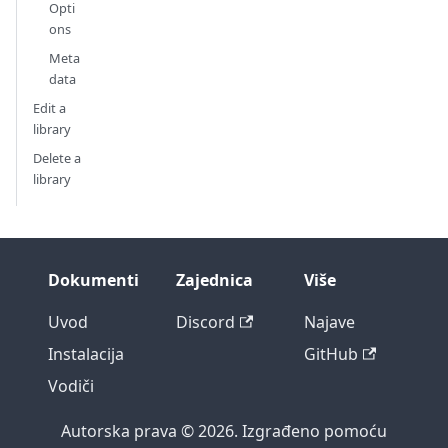
Opti
ons
Meta
data
Edit a
library
Delete a
library
Dokumenti
Zajednica
Više
Uvod
Discord
Najave
Instalacija
GitHub
Vodiči
Autorska prava © 2026. Izgrađeno pomoću