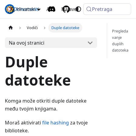
Dokumenti
Hrvatski
Komga
API
Najave
Pretraga
Vodiči
Duple datoteke
Pregleda
vanje
Na ovoj stranici
duplih
datoteka
Duple
datoteke
Komga može otkriti duple datoteke
među tvojim knjigama.
Moraš aktivirati
file hashing
za tvoje
biblioteke.