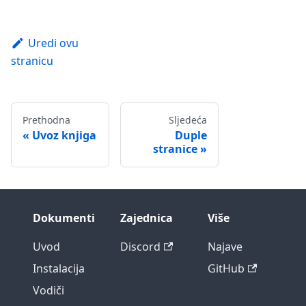
Uredi ovu
stranicu
Prethodna
Sljedeća
Uvoz knjiga
Duple
stranice
Dokumenti
Zajednica
Više
Uvod
Discord
Najave
Instalacija
GitHub
Vodiči