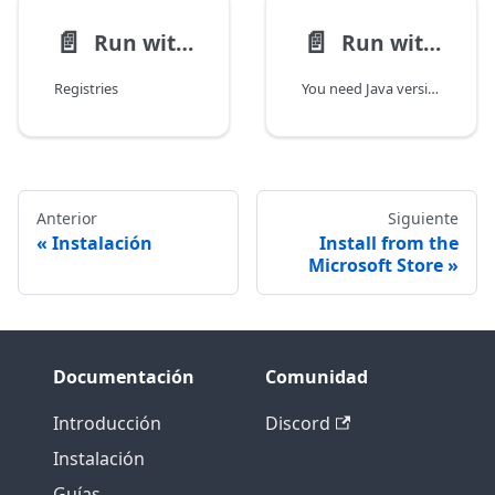
📄️
📄️
Run with Docker
Run with the Jar file
Registries
You need Java version 17+ to run Komga. Check your version with java -version.
Anterior
Siguiente
Instalación
Install from the
Microsoft Store
Documentación
Comunidad
Introducción
Discord
Instalación
Guías